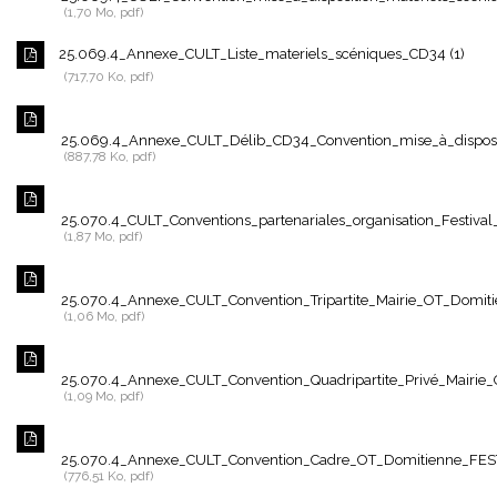
1,70 Mo, pdf
25.069.4_Annexe_CULT_Liste_materiels_scéniques_CD34 (1)
717,70 Ko, pdf
25.069.4_Annexe_CULT_Délib_CD34_Convention_mise_à_disposit
887,78 Ko, pdf
25.070.4_CULT_Conventions_partenariales_organisation_Festival_
1,87 Mo, pdf
25.070.4_Annexe_CULT_Convention_Tripartite_Mairie_OT_Domi
1,06 Mo, pdf
25.070.4_Annexe_CULT_Convention_Quadripartite_Privé_Mairi
1,09 Mo, pdf
25.070.4_Annexe_CULT_Convention_Cadre_OT_Domitienne_FES
776,51 Ko, pdf