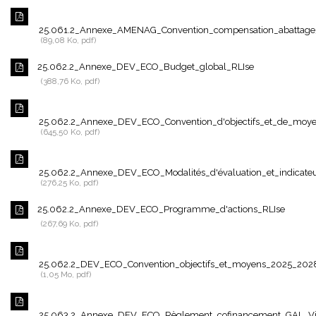
25.061.2_Annexe_AMENAG_Convention_compensation_abattage
89,08 Ko, pdf
25.062.2_Annexe_DEV_ECO_Budget_global_RLIse
388,76 Ko, pdf
25.062.2_Annexe_DEV_ECO_Convention_d'objectifs_et_de_moye
645,50 Ko, pdf
25.062.2_Annexe_DEV_ECO_Modalités_d'évaluation_et_indicateu
276,25 Ko, pdf
25.062.2_Annexe_DEV_ECO_Programme_d'actions_RLIse
267,69 Ko, pdf
25.062.2_DEV_ECO_Convention_objectifs_et_moyens_2025_202
1,05 Mo, pdf
25.063.2_Annexe_DEV_ECO_Règlement_cofinancement_GAL_Vi