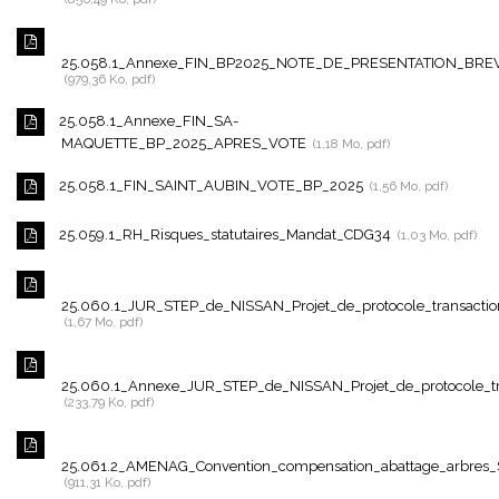
25.058.1_Annexe_FIN_BP2025_NOTE_DE_PRESENTATION_BRE
979,36 Ko, pdf
25.058.1_Annexe_FIN_SA-
MAQUETTE_BP_2025_APRES_VOTE
1,18 Mo, pdf
25.058.1_FIN_SAINT_AUBIN_VOTE_BP_2025
1,56 Mo, pdf
25.059.1_RH_Risques_statutaires_Mandat_CDG34
1,03 Mo, pdf
25.060.1_JUR_STEP_de_NISSAN_Projet_de_protocole_transactio
1,67 Mo, pdf
25.060.1_Annexe_JUR_STEP_de_NISSAN_Projet_de_protocole_tr
233,79 Ko, pdf
25.061.2_AMENAG_Convention_compensation_abattage_arbres_
911,31 Ko, pdf