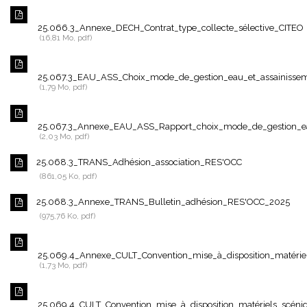
25.066.3_Annexe_DECH_Contrat_type_collecte_sélective_CITEO
16,81 Mo, pdf
25.067.3_EAU_ASS_Choix_mode_de_gestion_eau_et_assainisseme
1,79 Mo, pdf
25.067.3_Annexe_EAU_ASS_Rapport_choix_mode_de_gestion_eau
2,03 Mo, pdf
25.068.3_TRANS_Adhésion_association_RES'OCC
861,05 Ko, pdf
25.068.3_Annexe_TRANS_Bulletin_adhésion_RES'OCC_2025
975,76 Ko, pdf
25.069.4_Annexe_CULT_Convention_mise_à_disposition_matérie
1,73 Mo, pdf
25.069.4_CULT_Convention_mise_à_disposition_matériels_scén