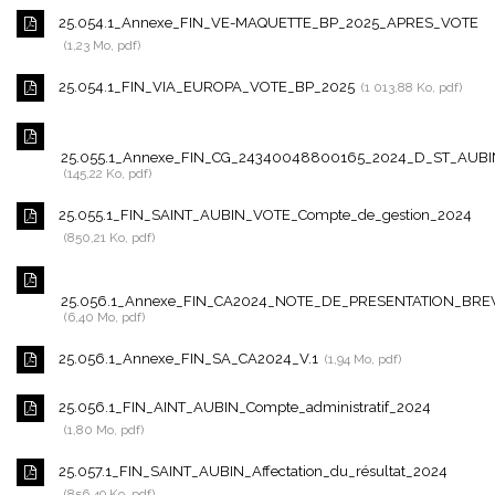
25.054.1_Annexe_FIN_VE-MAQUETTE_BP_2025_APRES_VOTE
1,23 Mo, pdf
25.054.1_FIN_VIA_EUROPA_VOTE_BP_2025
1 013,88 Ko, pdf
25.055.1_Annexe_FIN_CG_24340048800165_2024_D_ST_AUBI
145,22 Ko, pdf
25.055.1_FIN_SAINT_AUBIN_VOTE_Compte_de_gestion_2024
850,21 Ko, pdf
25.056.1_Annexe_FIN_CA2024_NOTE_DE_PRESENTATION_BRE
6,40 Mo, pdf
25.056.1_Annexe_FIN_SA_CA2024_V.1
1,94 Mo, pdf
25.056.1_FIN_AINT_AUBIN_Compte_administratif_2024
1,80 Mo, pdf
25.057.1_FIN_SAINT_AUBIN_Affectation_du_résultat_2024
856,49 Ko, pdf