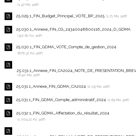
1,47 Mo, pdf
25.029.1_FIN_Budget_Principal_VOTE_BP_2025
1,71 Mo, pdf
25.030.1_Annexe_FIN_CG_24340048800116_2024_D_GDMA
312,62 Ko, pdf
25.030.1_FIN_GDMA_VOTE_Compte_de_gestion_2024
876,37 Ko, pdf
25.031.1_Annexe_FIN_CA2024_NOTE_DE_PRESENTATION_BRE
6,40 Mo, pdf
25.031.1_Annexe_FIN_GDMA_CA2024
2,09 Mo, pdf
25.031.1_FIN_GDMA_Compte_administratif_2024
1,65 Mo, pdf
25.032.1_FIN_GDMA_Affectation_du_résultat_2024
1 004,12 Ko, pdf