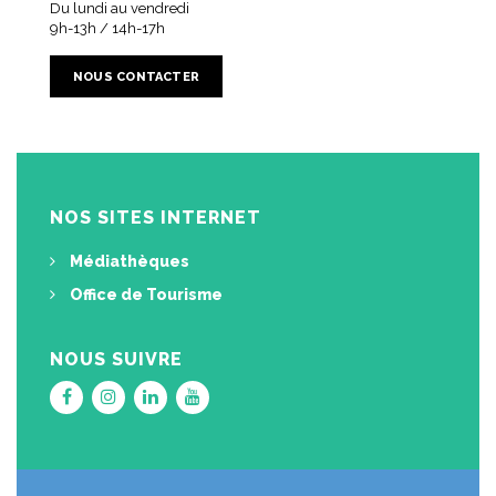
Du lundi au vendredi
9h-13h / 14h-17h
NOUS CONTACTER
NOS SITES INTERNET
Médiathèques
Office de Tourisme
NOUS SUIVRE
Lien
Lien
Lien
Lien
vers
vers
vers
vers
le
le
le
la
compte
compte
compte
chaîne
Facebook
Instagram
Linkedin
Youtube