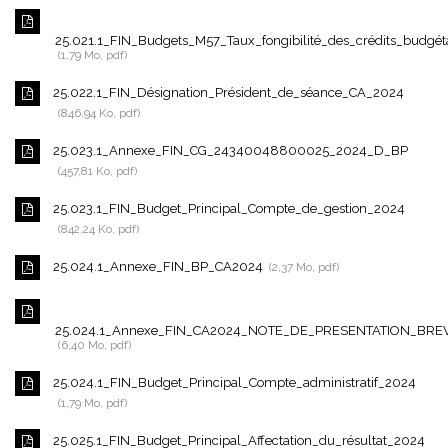
25.021.1_FIN_Budgets_M57_Taux_fongibilité_des_crédits_budgét
1,79 Mo, pdf
25.022.1_FIN_Désignation_Président_de_séance_CA_2024
846,94 Ko, pdf
25.023.1_Annexe_FIN_CG_24340048800025_2024_D_BP
457,81 Ko, pdf
25.023.1_FIN_Budget_Principal_Compte_de_gestion_2024
842,24 Ko, pdf
25.024.1_Annexe_FIN_BP_CA2024
2,37 Mo, pdf
25.024.1_Annexe_FIN_CA2024_NOTE_DE_PRESENTATION_BRE
6,40 Mo, pdf
25.024.1_FIN_Budget_Principal_Compte_administratif_2024
1,79 Mo, pdf
25.025.1_FIN_Budget_Principal_Affectation_du_résultat_2024