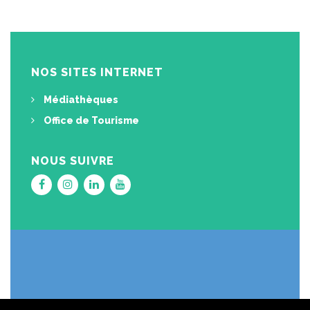
NOS SITES INTERNET
Médiathèques
Office de Tourisme
NOUS SUIVRE
Lien
Lien
Lien
Lien
vers
vers
vers
vers
le
le
le
la
compte
compte
compte
chaîne
Facebook
Instagram
Linkedin
Youtube