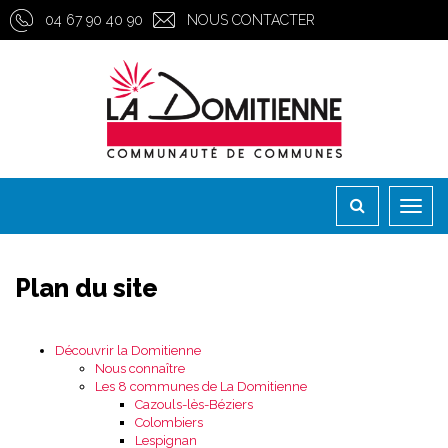
Gestion des traceurs
04 67 90 40 90
NOUS CONTACTER
Toggl
naviga
Plan du site
Découvrir la Domitienne
Nous connaître
Les 8 communes de La Domitienne
Cazouls-lès-Béziers
Colombiers
Lespignan