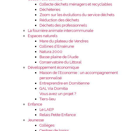
Collecte déchets ménagers et recyclables
Déchèteries
Zoom sur les évolutions du service déchets
Réduction des déchets
Déchets des professionnels
La fourrière animale intercommunale
Espaces naturels
Mare du plateau de Vendres
Collines d’Ensérune
Natura 2000
Basse plaine de l’Aude
Conservatoire du Littoral
Développement économique
Maison de l’Economie : un accompagnement
personnalisé
Entreprendre en Domitienne
GAL Via Domitia
Vous avez un projet ?
Tiers-lieu
Enfance
Le LAEP
Relais Petite Enfance
Jeunesse
Collèges
Centres de loisirs