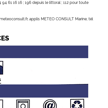
61 16 16 ; 196 depuis le littoral ; 112 pour toute
ine.meteoconsult.fr, applis METEO CONSULT Marine, tél
CES