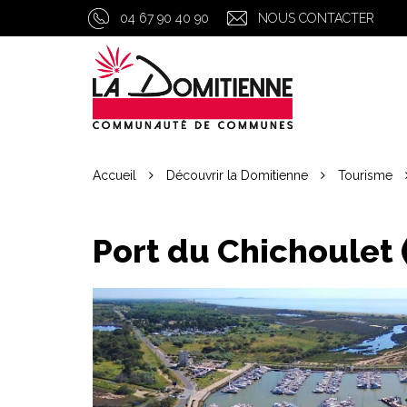
Gestion des traceurs
04 67 90 40 90
NOUS CONTACTER
Accueil
Découvrir la Domitienne
Tourisme
Port du Chichoulet