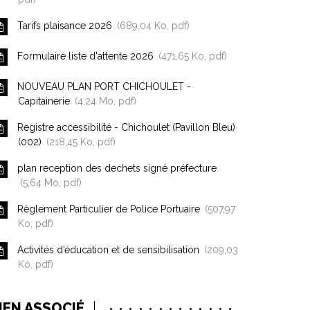
Tarifs plaisance 2026
689,04
Ko
, pdf
Formulaire liste d'attente 2026
471,65
Ko
, pdf
NOUVEAU PLAN PORT CHICHOULET -
Capitainerie
4,24
Mo
, pdf
Registre accessibilité - Chichoulet (Pavillon Bleu)
(002)
218,45
Ko
, pdf
plan reception des dechets signé préfecture
5,64
Mo
, pdf
Règlement Particulier de Police Portuaire
507,97
Ko
, pdf
Activités d’éducation et de sensibilisation
209,03
Ko
, pdf
IEN ASSOCIÉ