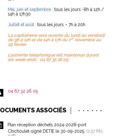
Mai, juin et septembre :
tous les jours -8h à 12h /
14h à 17h30
Juillet et août :
tous les jours – 7h à 20h
La capitainerie sera ouverte du lundi au vendredi
er
de 9h à 12h et de 14h à 17h du 1
novembre au
29 février.
L’astreinte téléphonique est maintenue durant
les week-ends : 04 67 32 26 05.
04 67 32 26 05
OCUMENTS ASSOCIÉS
Plan réception déchets 2024-2028-port
Chichoulet-signé DETIE le 30-09-2025
2,57
Mo
,
pdf