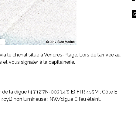
via le chenal situé à Vendres-Plage. Lors de l’arrivée au
s et vous signaler à la capitainerie.
 de la digue (43°12’7N-003°14’5 E) FI.R 4s5M ; Côte E
 r.cyl.) non lumineuse ; NW/digue E feu éteint.