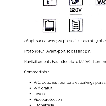
260pl. sur catway ; 20 pl.escales (<12m) ; 3 pl.vis
Profondeur : Avant-port et bassin : 2m.
Ravitaillement : Eau ; électricité (220V) ; Comm
Commodités :
WC, douches ; pontons et parkings plaisan
Wifi gratuit
Laverie
Vidéoprotection
Déchetterie