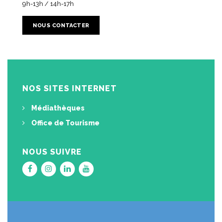
9h-13h / 14h-17h
NOUS CONTACTER
NOS SITES INTERNET
Médiathèques
Office de Tourisme
NOUS SUIVRE
Lien
Lien
Lien
Lien
vers
vers
vers
vers
le
le
le
la
compte
compte
compte
chaîne
Facebook
Instagram
Linkedin
Youtube