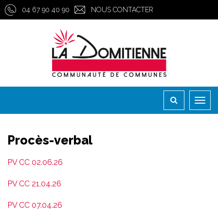
Gestion des traceurs
04 67 90 40 90
NOUS CONTACTER
Toggl
naviga
Procès-verbal
PV CC 02.06.26
PV CC 21.04.26
PV CC 07.04.26