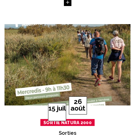
Du
au
26
let
15
juil
août
SORTIE NATURA 2000
Sorties