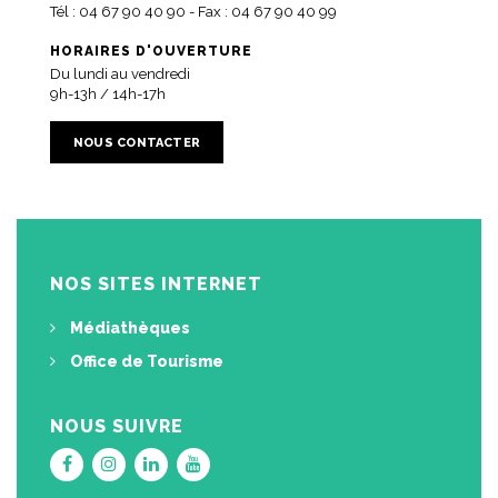
Tél :
04 67 90 40 90
- Fax : 04 67 90 40 99
HORAIRES D'OUVERTURE
Du lundi au vendredi
9h-13h / 14h-17h
NOUS CONTACTER
NOS SITES INTERNET
Médiathèques
Office de Tourisme
NOUS SUIVRE
Lien
Lien
Lien
Lien
vers
vers
vers
vers
le
le
le
la