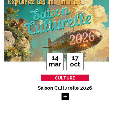
Du
au
14
17
s
obre
mar
oct
CULTURE
Saison Culturelle 2026