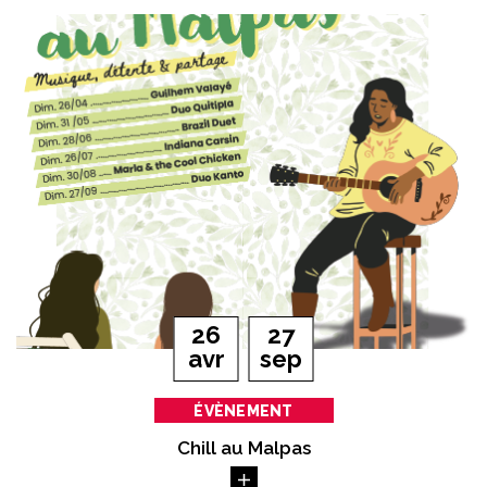
Du
au
26
27
il
tembre
avr
sep
ÉVÈNEMENT
Chill au Malpas