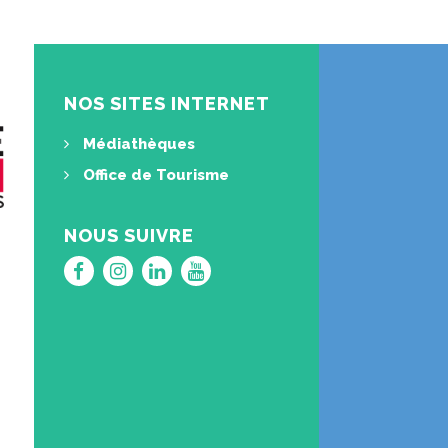
NOS SITES INTERNET
Médiathèques
Office de Tourisme
NOUS SUIVRE
Lien
Lien
Lien
Lien
vers
vers
vers
vers
le
le
le
la
compte
compte
compte
chaîne
Facebook
Instagram
Linkedin
Youtube