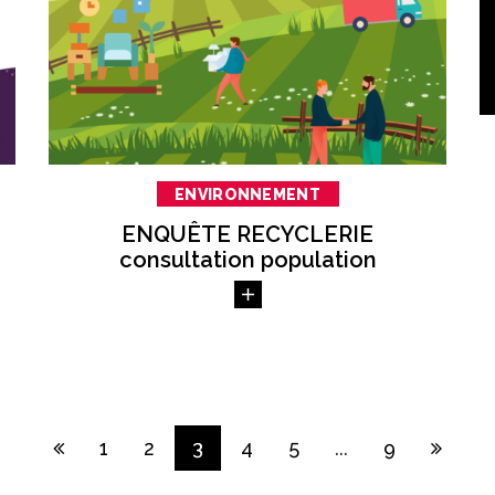
ENVIRONNEMENT
ENQUÊTE RECYCLERIE
consultation population
Page
Page
1
2
3
4
5
...
9
précédente
suivan