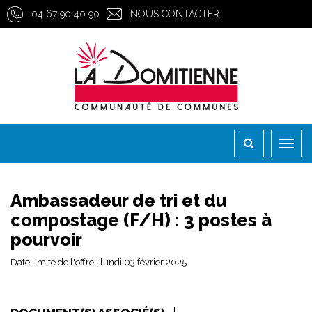
Gestion des traceurs
04 67 90 40 90
NOUS CONTACTER
Toggl
naviga
Ambassadeur de tri et du
compostage (F/H) : 3 postes à
pourvoir
Date limite de l'offre : lundi 03 février 2025