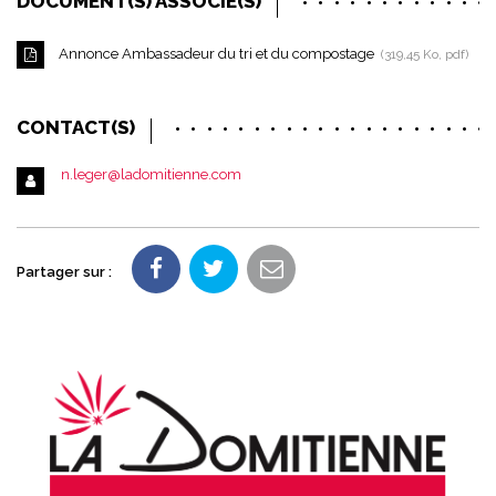
DOCUMENT(S) ASSOCIÉ(S)
Annonce Ambassadeur du tri et du compostage
319,45 Ko, pdf
CONTACT(S)
n.leger@ladomitienne.com
Partager sur :