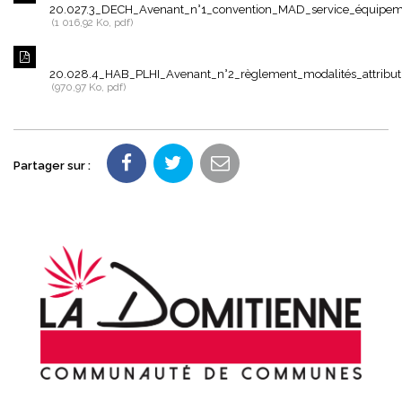
20.027.3_DECH_Avenant_n°1_convention_MAD_service_équip
1 016,92 Ko, pdf
20.028.4_HAB_PLHI_Avenant_n°2_règlement_modalités_attributi
970,97 Ko, pdf
Partager sur :