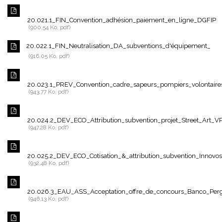
20.021.1_FIN_Convention_adhésion_paiement_en_ligne_DGFIP
900,54 Ko, pdf
20.022.1_FIN_Neutralisation_DA_subventions_d'équipement_
916,05 Ko, pdf
20.023.1_PREV_Convention_cadre_sapeurs_pompiers_volontaire
943,77 Ko, pdf
20.024.2_DEV_ECO_Attribution_subvention_projet_Street_Art_V
947,28 Ko, pdf
20.025.2_DEV_ECO_Cotisation_&_attribution_subvention_Innovo
932,48 Ko, pdf
20.026.3_EAU_ASS_Acceptation_offre_de_concours_Banco_Per
946,13 Ko, pdf