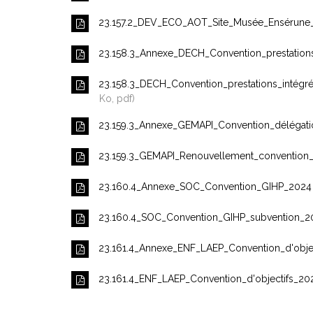
23.157.2_DEV_ECO_AOT_Site_Musée_Ensérune
23.158.3_Annexe_DECH_Convention_prestation
23.158.3_DECH_Convention_prestations_intég
Ko, pdf
23.159.3_Annexe_GEMAPI_Convention_délég
23.159.3_GEMAPI_Renouvellement_convention_
23.160.4_Annexe_SOC_Convention_GIHP_202
23.160.4_SOC_Convention_GIHP_subvention_
23.161.4_Annexe_ENF_LAEP_Convention_d'obj
23.161.4_ENF_LAEP_Convention_d'objectifs_2