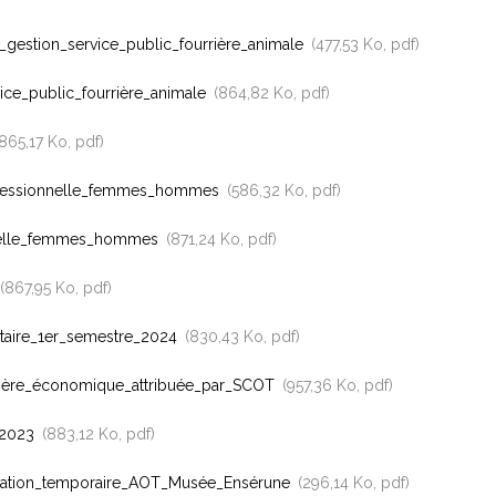
stion_service_public_fourrière_animale
477,53 Ko, pdf
e_public_fourrière_animale
864,82 Ko, pdf
865,17 Ko, pdf
professionnelle_femmes_hommes
586,32 Ko, pdf
onnelle_femmes_hommes
871,24 Ko, pdf
867,95 Ko, pdf
utaire_1er_semestre_2024
830,43 Ko, pdf
ère_économique_attribuée_par_SCOT
957,36 Ko, pdf
_2023
883,12 Ko, pdf
ation_temporaire_AOT_Musée_Ensérune
296,14 Ko, pdf