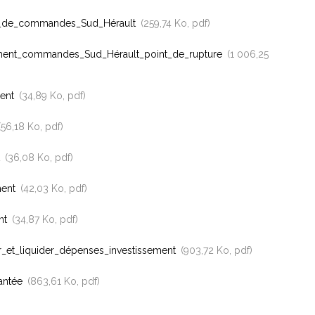
_de_commandes_Sud_Hérault
259,74 Ko, pdf
ment_commandes_Sud_Hérault_point_de_rupture
1 006,25
ment
34,89 Ko, pdf
56,18 Ko, pdf
t
36,08 Ko, pdf
ment
42,03 Ko, pdf
nt
34,87 Ko, pdf
r_et_liquider_dépenses_investissement
903,72 Ko, pdf
antée
863,61 Ko, pdf