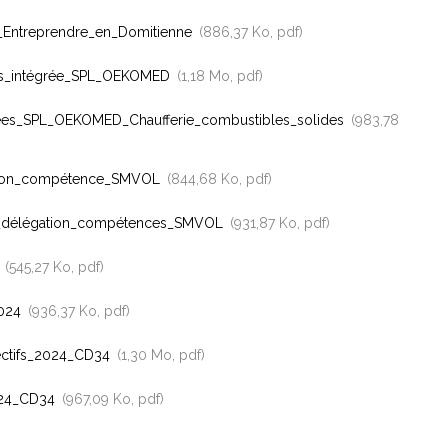
_Entreprendre_en_Domitienne
886,37 Ko, pdf
s_intégrée_SPL_OEKOMED
1,18 Mo, pdf
rées_SPL_OEKOMED_Chaufferie_combustibles_solides
983,78
ation_compétence_SMVOL
844,68 Ko, pdf
délégation_compétences_SMVOL
931,87 Ko, pdf
4
545,27 Ko, pdf
2024
936,37 Ko, pdf
ectifs_2024_CD34
1,30 Mo, pdf
024_CD34
967,09 Ko, pdf