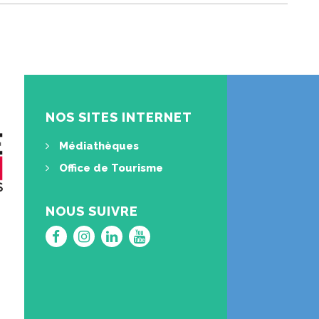
NOS SITES INTERNET
Médiathèques
Office de Tourisme
NOUS SUIVRE
Lien
Lien
Lien
Lien
vers
vers
vers
vers
le
le
le
la
compte
compte
compte
chaîne
Facebook
Instagram
Linkedin
Youtube