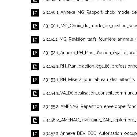
23.150.1_Annexe_MG_Rapport_choix_mode_de_ge
23.150.1_MG_Choix_du_mode_de_gestion_servic
23.151.1_MG_Révision_tarifs_fourrière_animale
23.152.1_Annexe_RH_Plan_d'action_égalité_
23.152.1_RH_Plan_d'action_égalité_professi
23.153.1_RH_Mise_à_jour_tableau_des_effectifs
23.154.1_VA_Délocalisation_conseil_communa
23.155.2_AMENAG_Répartition_enveloppe_fonci
23.156.2_AMENAG_Inventaire_ZAE_septembre
23.157.2_Annexe_DEV_ECO_Autorisation_occup