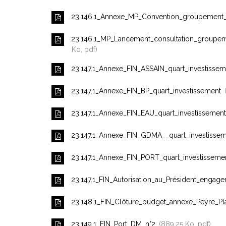
23.146.1_Annexe_MP_Convention_groupement
23.146.1_MP_Lancement_consultation_groupe
Ko, pdf
23.147.1_Annexe_FIN_ASSAIN_quart_investisse
23.147.1_Annexe_FIN_BP_quart_investissement
23.147.1_Annexe_FIN_EAU_quart_investissemen
23.147.1_Annexe_FIN_GDMA__quart_investisse
23.147.1_Annexe_FIN_PORT_quart_investisseme
23.147.1_FIN_Autorisation_au_Président_engage
23.148.1_FIN_Clôture_budget_annexe_Peyre_Pl
23.149.1_FIN_Port_DM_n°2
889,25 Ko, pdf