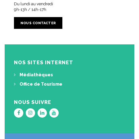
Du lundi au vendredi
9h-13h / 14h-17h
NOUS CONTACTER
NOS SITES INTERNET
Médiathèques
Office de Tourisme
NOUS SUIVRE
Lien
Lien
Lien
Lien
vers
vers
vers
vers
le
le
le
la
compte
compte
compte
chaîne
Facebook
Instagram
Linkedin
Youtube