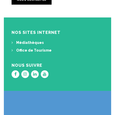
NOS SITES INTERNET
Médiathèques
Office de Tourisme
NOUS SUIVRE
Lien
Lien
Lien
Lien
vers
vers
vers
vers
le
le
le
la
compte
compte
compte
chaîne
Facebook
Instagram
Linkedin
Youtube