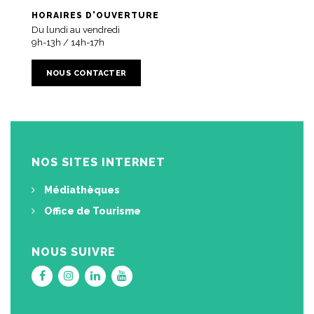
HORAIRES D'OUVERTURE
Du lundi au vendredi
9h-13h / 14h-17h
NOUS CONTACTER
NOS SITES INTERNET
Médiathèques
Office de Tourisme
NOUS SUIVRE
Lien
Lien
Lien
Lien
vers
vers
vers
vers
le
le
le
la
compte
compte
compte
chaîne