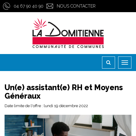
Gestion des traceurs
04 67 90 40 90
NOUS CONTACTER
Toggl
naviga
Un(e) assistant(e) RH et Moyens
Généraux
Date limite de l'offre : lundi 19 décembre 2022