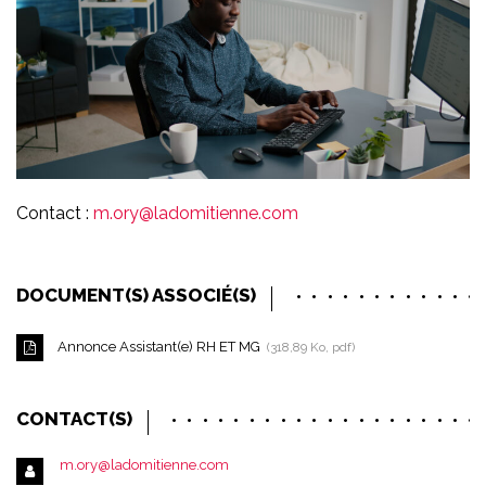
Contact :
m.ory@ladomitienne.com
DOCUMENT(S) ASSOCIÉ(S)
Annonce Assistant(e) RH ET MG
318,89 Ko, pdf
CONTACT(S)
m.ory@ladomitienne.com