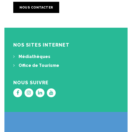
NOUS CONTACTER
NOS SITES INTERNET
Médiathèques
Office de Tourisme
NOUS SUIVRE
Lien
Lien
Lien
Lien
vers
vers
vers
vers
le
le
le
la
compte
compte
compte
chaîne
Facebook
Instagram
Linkedin
Youtube