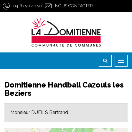
Gestion des traceurs
04 67 90 40 90
NOUS CONTACTER
Toggl
naviga
Domitienne Handball Cazouls les
Beziers
Monsieur DUFILS Bertrand