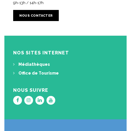
9h-13h / 14h-17h
NOUS CONTACTER
NOS SITES INTERNET
Médiathèques
Office de Tourisme
NOUS SUIVRE
Lien
Lien
Lien
Lien
vers
vers
vers
vers
le
le
le
la
compte
compte
compte
chaîne
Facebook
Instagram
Linkedin
Youtube