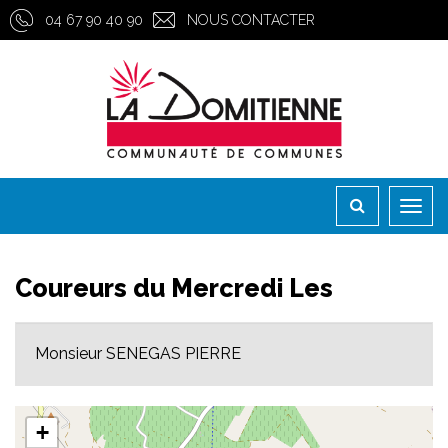
Gestion des traceurs
04 67 90 40 90
NOUS CONTACTER
Toggl
naviga
Coureurs du Mercredi Les
Monsieur SENEGAS PIERRE
+