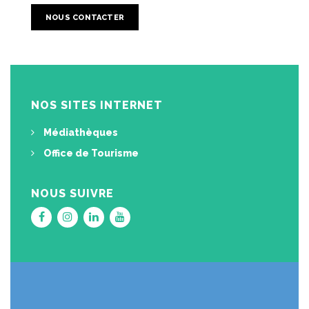
NOUS CONTACTER
NOS SITES INTERNET
Médiathèques
Office de Tourisme
NOUS SUIVRE
Lien
Lien
Lien
Lien
vers
vers
vers
vers
le
le
le
la
compte
compte
compte
chaîne
Facebook
Instagram
Linkedin
Youtube