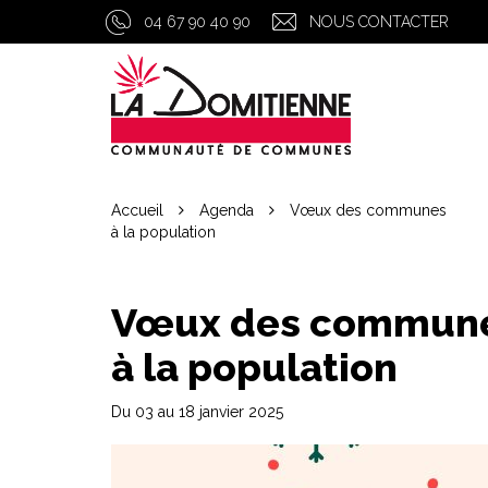
Gestion des traceurs
04 67 90 40 90
NOUS CONTACTER
Accueil
Agenda
Vœux des communes
à la population
Vœux des commun
à la population
Du
03
au
18
janvier
2025