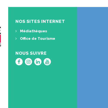
NOS SITES INTERNET
Médiathèques
Office de Tourisme
NOUS SUIVRE
Lien
Lien
Lien
Lien
vers
vers
vers
vers
le
le
le
la
compte
compte
compte
chaîne
Facebook
Instagram
Linkedin
Youtube