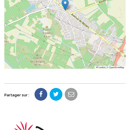
Leaflet
|
©
OpenStreetMap
Partager sur :