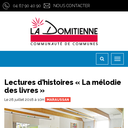
Gestion des traceurs
04 67 90 40 90
NOUS CONTACTER
Toggl
naviga
Lectures d’histoires « La mélodie
des livres »
Le
28
juillet
2018
à 10H
MARAUSSAN