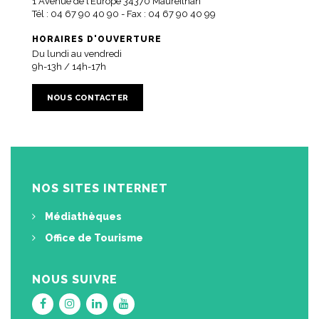
1 Avenue de l’Europe 34370 Maureilhan
Tél :
04 67 90 40 90
- Fax : 04 67 90 40 99
HORAIRES D'OUVERTURE
Du lundi au vendredi
9h-13h / 14h-17h
NOUS CONTACTER
NOS SITES INTERNET
Médiathèques
Office de Tourisme
NOUS SUIVRE
Lien
Lien
Lien
Lien
vers
vers
vers
vers