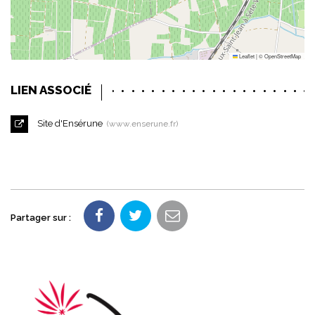
Leaflet
|
©
OpenStreetMap
LIEN ASSOCIÉ
Site d'Ensérune
www.enserune.fr
Partager sur :