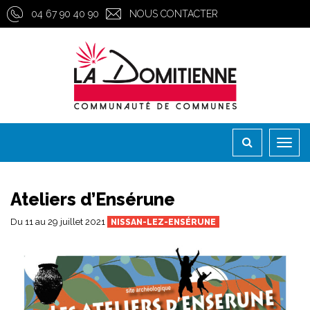
Gestion des traceurs
04 67 90 40 90
NOUS CONTACTER
Toggl
naviga
Ateliers d’Ensérune
Du
11
au
29
juillet
2021
NISSAN-LEZ-ENSÉRUNE