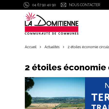
Gestion des traceurs
04 67 90 40 90
NOUS CONTACTER
Accueil
Actualités
2 étoiles économie circula
2 étoiles économie 