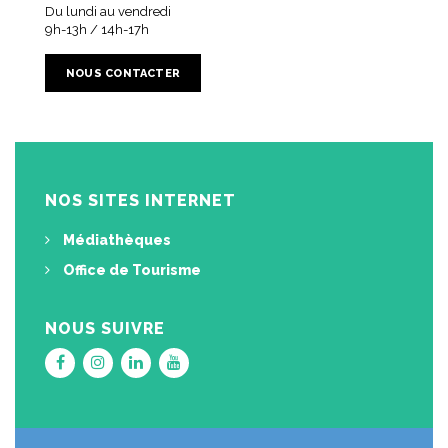
Du lundi au vendredi
9h-13h / 14h-17h
NOUS CONTACTER
NOS SITES INTERNET
Médiathèques
Office de Tourisme
NOUS SUIVRE
Lien
Lien
Lien
Lien
vers
vers
vers
vers
le
le
le
la
compte
compte
compte
chaîne
Facebook
Instagram
Linkedin
Youtube